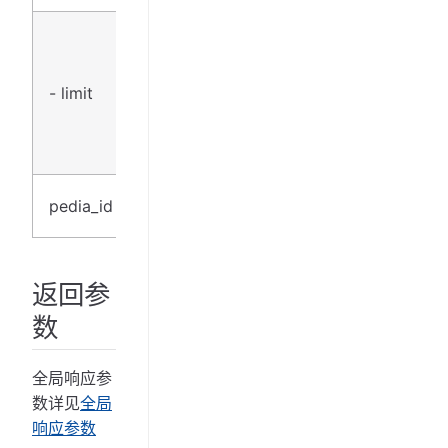
获取
数量
（单
- limit
uint32
是
页最
多5
条）
物质
pedia_id
string
是
ID
返回参
数
全局响应参
数详见
全局
响应参数