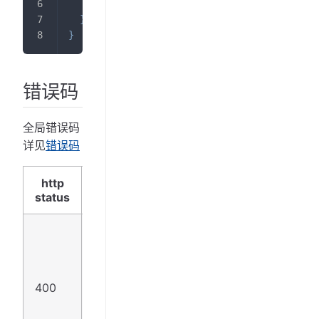
"request_id"
:
"d8f3c006d858acf3c6d3e0543
}
}
错误码
全局错误码
详见
错误码
错误
http
错误码
status
说明
物质
ID错
误。
请传
400
PEDIAID_ERROR
入正
确的