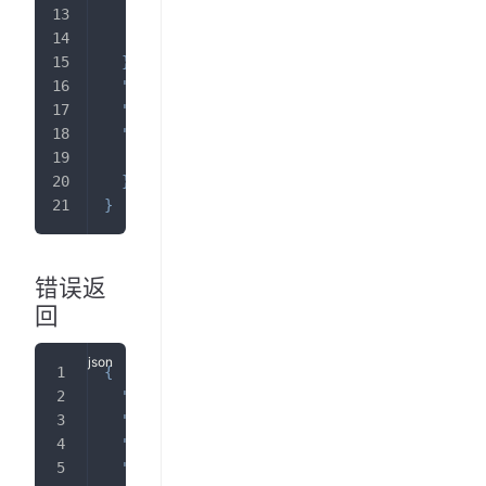
}
]
}
,
"reason"
:
""
,
"message"
:
""
,
"metadata"
:
{
"request_id"
:
"d8f3c006d858acf3c6d3e0543
}
}
错误返
回
{
"code"
:
400
,
"reason"
:
"PEDIAID_ERROR"
,
"message"
:
"pediaid error"
,
"metadata"
:
{