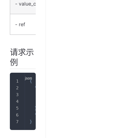
中文描
- value_cn
string
述
参考文
- ref
string
献
请求示
例
{
"pagination"
:
{
"offset"
:
0
,
"limit"
:
5
}
,
"pedia_id"
:
"fvYH86M4hw28QRcUCHJhpJYSnYswW
}