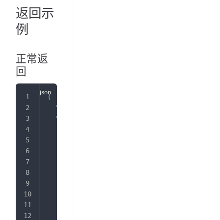
返回示
例
正常返
回
{
"code"
:
200
,
"data"
:
{
"pedia_id"
:
"fvYH86M4hw28QRcUCHJhpJYSnYs
"admet_info"
:
[
{
"tag_info"
:
{
"grade_name_cn"
:
"毒理性"
,
"class_name_cn"
:
"暴露处理"
}
,
"value_cn"
:
"对于苯中毒，没有已知的解毒
"ref"
:
""