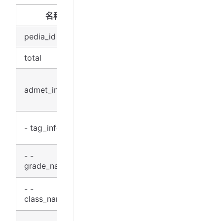
名称
类型
说明
pedia_id
string
物质ID
total
number(int)
总数
ADMET
信息列
admet_info
[Object]
表
分类信
- tag_info
object
息
分级中
- -
string
grade_name_cn
文名称
分类中
- -
string
class_name_cn
文名称