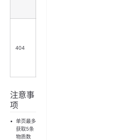
物质
ID
查询
的数
据在
404
ADMET_INFO_NOT_FOUND
当前
条件
下为
空
注意事
项
单页最多
获取5条
物质数