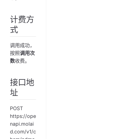
计费方
式
调用成功，
按照
调用次
数
收费。
接口地
址
POST
https://ope
napi.molai
d.com/v1/c