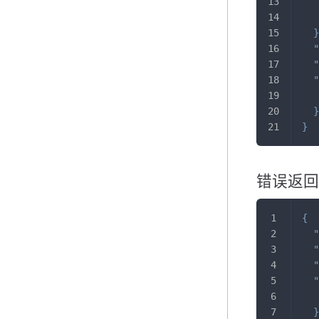
}
"
"
"
}
}
错误返回
{
"
"
"
"
}