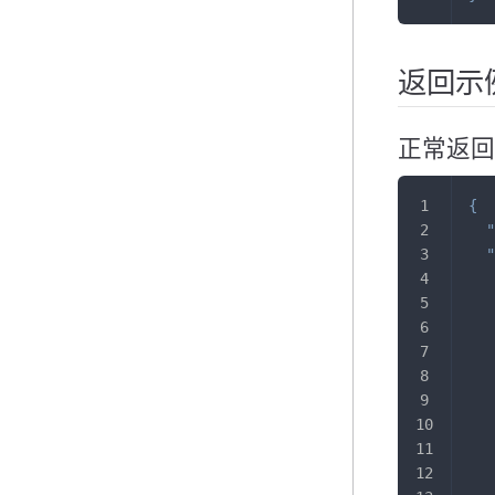
返回示
正常返回
{
"
"