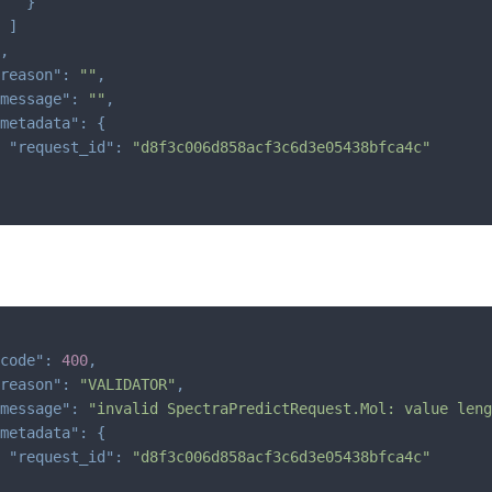
}
]
,
reason"
:
""
,
message"
:
""
,
metadata"
:
{
"request_id"
:
"d8f3c006d858acf3c6d3e05438bfca4c"
code"
:
400
,
reason"
:
"VALIDATOR"
,
message"
:
"invalid SpectraPredictRequest.Mol: value leng
metadata"
:
{
"request_id"
:
"d8f3c006d858acf3c6d3e05438bfca4c"