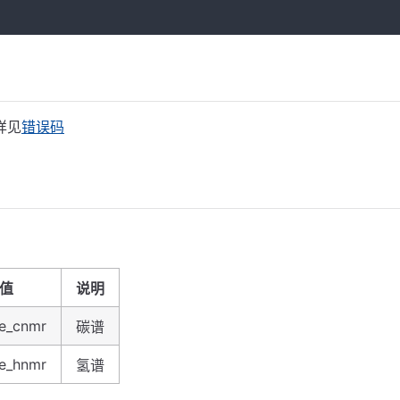
详见
错误码
值
说明
e_cnmr
碳谱
e_hnmr
氢谱