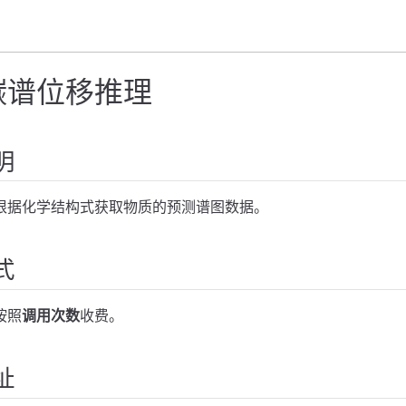
碳谱位移推理
明
根据化学结构式获取物质的预测谱图数据。
式
按照
调用次数
收费。
址