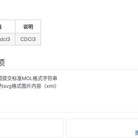
值
说明
cdcl3
CDCl3
项
段需提交标准MOL格式字符串
为svg格式图片内容（xml）