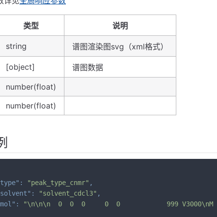
数详见
全局响应参数
类型
说明
string
谱图渲染图svg（xml格式）
[object]
谱图数据
number(float)
number(float)
例
type"
:
"peak_type_cnmr"
,
solvent"
:
"solvent_cdcl3"
,
mol"
:
"\n\n\n  0  0  0     0  0            999 V3000\nM 